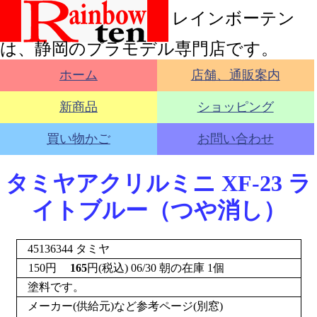
レインボーテン
は、静岡のプラモデル専門店です。
ホーム
店舗、通販案内
新商品
ショッピング
買い物かご
お問い合わせ
タミヤアクリルミニ XF-23 ラ
イトブルー（つや消し）
45136344 タミヤ
150
円
165
円(税込) 06/30 朝の在庫 1個
塗料です。
メーカー(供給元)など参考ページ(別窓)