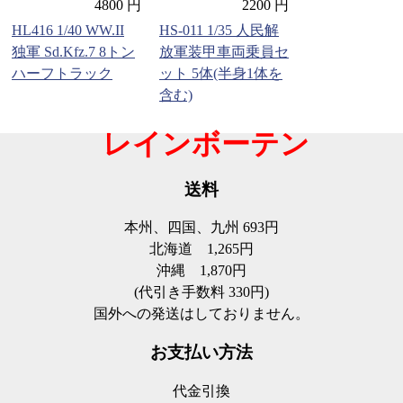
4800 円
2200 円
HL416 1/40 WW.II
HS-011 1/35 人民解
独軍 Sd.Kfz.7 8トン
放軍装甲車両乗員セ
ハーフトラック
ット 5体(半身1体を
含む)
レインボーテン
送料
本州、四国、九州
693円
北海道
1,265円
沖縄
1,870円
(代引き手数料 330円)
国外への発送はしておりません。
お支払い方法
代金引換