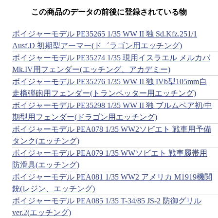
この商品のデータの前後に登録されている物
ボイジャーモデル PE35265 1/35 WW II 独 Sd.Kfz.251/1
Ausf.D 初期型アーマー(ド゛ラゴン用エッチング)
ボイジャーモデル PE35274 1/35 現用イスラエル メルカバ
Mk.IV用フェンダー(エッチング、アカデミー)
ボイジャーモデル PE35276 1/35 WW II 独 IVb型105mm自
走榴弾砲用フェンダー(トランペッター用エッチング)
ボイジャーモデル PE35298 1/35 WW II 独 ブルムベア初/中
期型用フェンダー(ドラゴン用エッチング)
ボイジャーモデル PEA078 1/35 WW2ソビエト 戦車用予備
タンク(エッチング)
ボイジャーモデル PEA079 1/35 WWソビエト 戦車履帯用
防滑具(エッチング)
ボイジャーモデル PEA081 1/35 WW2 アメリカ M1919機関
銃(レジン、エッチング)
ボイジャーモデル PEA085 1/35 T-34/85 JS-2 防御グリル
ver.2(エッチング)