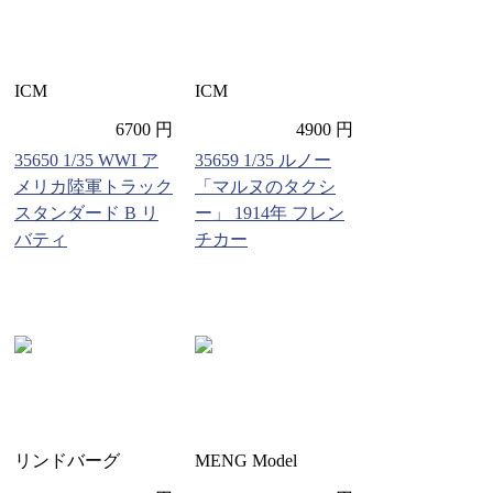
ICM
ICM
6700 円
4900 円
35650 1/35 WWI ア
35659 1/35 ルノー
メリカ陸軍トラック
「マルヌのタクシ
スタンダード B リ
ー」 1914年 フレン
バティ
チカー
リンドバーグ
MENG Model